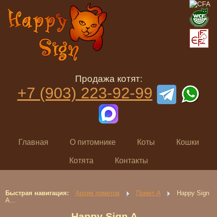
Продажа котят:
+7 (903) 223-92-99
Главная
О питомнике
Коты
Кошки
Котята
Контакты
Быстрая навигация:
Архив пометов
Помет A
Happy Sign
A...
Happy Sign A...