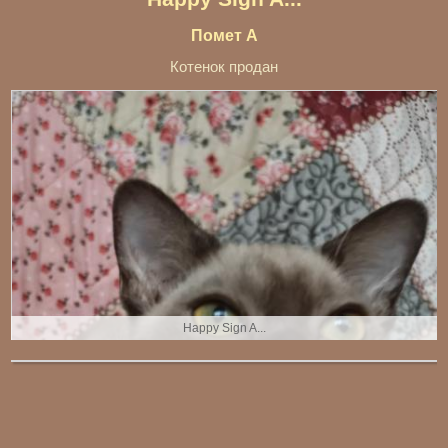
Помет A
Котенок продан
Happy Sign A...