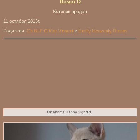
Помет O
Котенок продан
11 октября 2015г.
Родители -
Ch RU* O'Kler Vinsent
и
Firefly Heavenly Dream
Oklahoma Happy Sign*RU