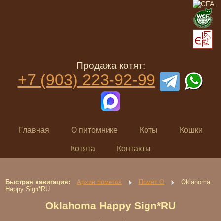
Продажа котят:
+7 (903) 223-92-99
Главная
О питомнике
Коты
Кошки
Котята
Контакты
Быстрая навигация:
Архив пометов
Помет O
Oklahoma
Happy Sign*RU
Oklahoma Happy Sign*RU