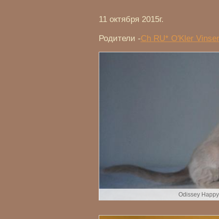
11 октября 2015г.
Родители -
Ch RU* O'Kler Vinse
Odissey Happy