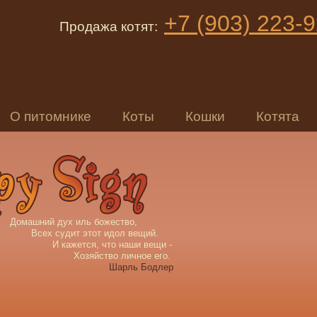
+7 (903) 223-
Продажа котят:
О питомнике
Коты
Кошки
Котята
Домашний дух иль божество,
Всех судит этот идол вещий.
И кажется, что наши вещи -
Хозяйство личное его.
Шарль Бодлер