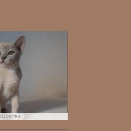
ppy Sign*RU