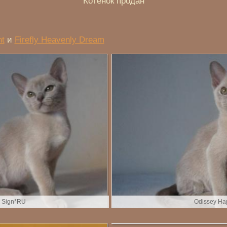
Котенок продан
nt
и
Firefly Heavenly Dream
 Sign*RU
Odissey Ha