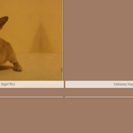
 Sign*RU
Odissey Ha