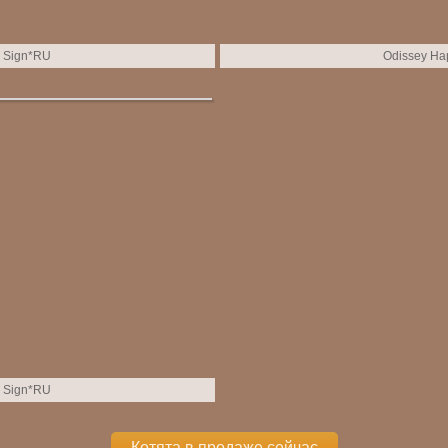
 Sign*RU
Odissey Ha
 Sign*RU
Котята в продаже сейчас