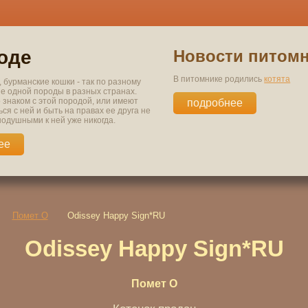
оде
Новости питом
В питомнике родились
котята
 бурманские кошки - так по разному
ие одной породы в разных странах.
о знаком с этой породой, или имеют
подробнее
ся с ней и быть на правах ее друга не
нодушными к ней уже никогда.
ее
Помет O
Odissey Happy Sign*RU
Odissey Happy Sign*RU
Помет O