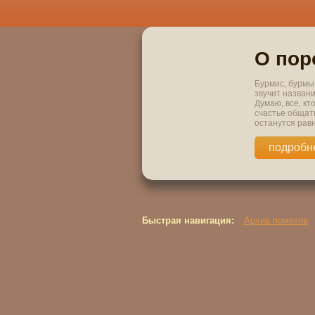
О пор
Бурмис, бурмы,
звучит назван
Думаю, все, кт
счастье общать
останутся рав
подробн
Быстрая навигация:
Архив пометов