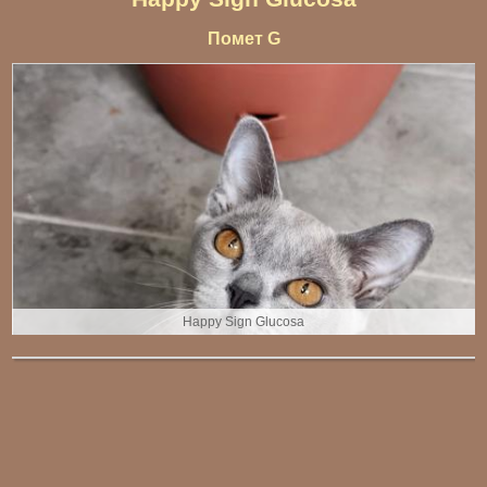
Помет G
Happy Sign Glucosа