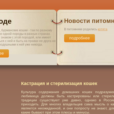
оде
Новости питом
В питомнике родились
котята
 бурманские кошки - так по разному
ие одной породы в разных странах.
о знаком с этой породой, или имеют
подробнее
ся с ней и быть на правах ее друга не
нодушными к ней уже никогда.
ее
Кастрация и стерилизация кошек
Культура содержания домашних кошек подразуме
любимица должны быть кастрированы или стерили
традиции существуют уже давно, однако в Росси
приходить. Для многих владельцев сама мысль о к
является неожиданной, и они попросту не знают, д
какие бывают при этом плюсы и минусы.