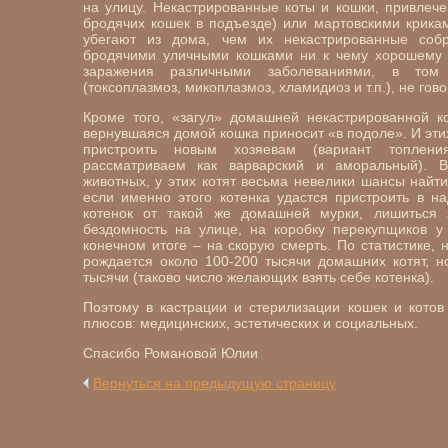
на улицу. Некастрированные коты и кошки, привлеч
бродячих кошек в подъезде) или мартовскими крика
убегают из дома, чем их некастрированные собр
бродячими уличными кошками ни к чему хорошему н
заражения различными заболеваниями, в том
(токсоплазмоз, микоплазмоз, хламидиоз и т.п.), не гов
Кроме того, «загул» домашней некастрированной ко
вернувшаяся домой кошка приносит «в подоле». И этих
пристроить новым хозяевам (вариант топлен
рассматриваем как варварский и аморальный). 
животных, у этих котят весьма невелики шансы найти
если именно этого котенка удастся пристроить в н
котенок от такой же домашней мурки, лишиться 
бездомность на улице, на коробку перекупщиков у
конечном итоге – на скорую смерть. По статистике, 
рождается около 100-200 тысячи домашних котят, н
тысячи (таково число желающих взять себе котенка).
Поэтому в кастрации и стерилизации кошек и кото
плюсов: медицинских, эстетических и социальных.
Спасибо Романовой Юлии
Вернуться на предыдущую страницу