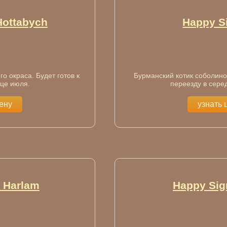
Hottabych
Happy Si
о окраса. Будет готов к
Бурманский котик соболиног
нце июля.
переезду в серед
цену
узнать 
 Harlam
Happy Sig