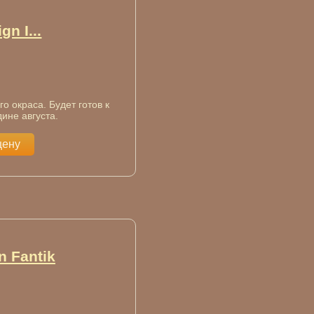
gn I...
о окраса. Будет готов к
ине августа.
цену
n Fantik