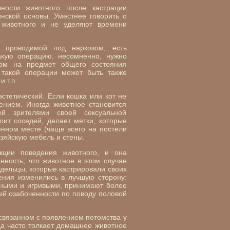
ности животного после кастрации
нской основы. Уместнее говорить о
н животного и не уделяют времени
 проводимой под наркозом, есть
акую операцию, несомненно, нужно
аром на предмет общего состояния
 такой операции может быть также
 т.п.
стетический. Если кошка или кот не
ением. Иногда животное становится
ей зрителями своей сексуальной
оит соседей, делает метки, которые
нном месте (чаще всего на постели
озяйскую мебель и стены.
кции поведения животного, и она
нность, что животное в этом случае
дельцы, которые кастрировали своих
шения изменились в лучшую сторону:
ьными и игривыми, принимают более
оей озабоченности по поводу половой
, связанном с появлением потомства у
да часто толкает домашнее животное