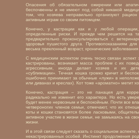
Опасения об обязательном ожирении или апатич
беспочвенны и не имеют под собой никакой медици
том, что хозяева неправильно организуют рацио
активным играм со своим питомцем.
Конечно, у кастрации как и у любой операции,
определенные риски. И прежде чем решится на т
предварительно проконсультироваться с ветерин
здоровья пушистого друга. Противопоказаниям для
весьма преклонный возраст, хронические заболевания и
С медицинским аспектом очень тесно связан аспект э
кастрированы, возникает масса проблем с их повед
агрессивным, иногда делает хозяев и их дет
«сублимации». Течная кошка громко кричит и беспок
ошибочно принимают за обычные «лужи» в неположе
или диванах и креслах). Кот тоже «ароматно» метит х
Конечно, кастрация – это не панацея для корре
радикально не изменит его характера. Но есть увере
будет менее нервозным и беспокойным. Почти все вла
четвероногих членов семьи, отмечают, что их отно
коты и кошки становятся более ласковыми, общител
активное участие в жизни семьи, не замыкаясь на св
жизни.
И в этой связи следует сказать о социальном аспекте
некастрированных особей. Инстинкт продолжения ро