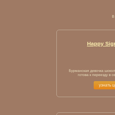
В
Happy Sign
Бурманская девочка шокол
готова к переезду в с
узнать 