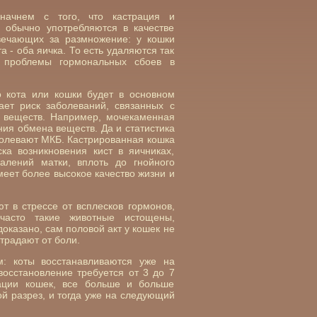
 начнем с того, что кастрация и
 обычно употребляются в качестве
вечающих за размножение: у кошки
а - оба яичка. То есть удаляются так
 проблемы гормональных сбоев в
о кота или кошки будет в основном
ает риск заболеваний, связанных с
 веществ. Например, мочекаменная
ния обмена веществ. Да и статистика
болевают МКБ. Кастрированная кошка
ка возникновения кист в яичниках,
палений матки, вплоть до гнойного
еет более высокое качество жизни и
т в стрессе от всплесков гормонов,
часто такие животные истощены,
оказано, сам половой акт у кошек не
страдают от боли.
м: коты восстанавливаются уже на
осстановление требуется от 3 до 7
ации кошек, все больше и больше
й разрез, и тогда уже на следующий