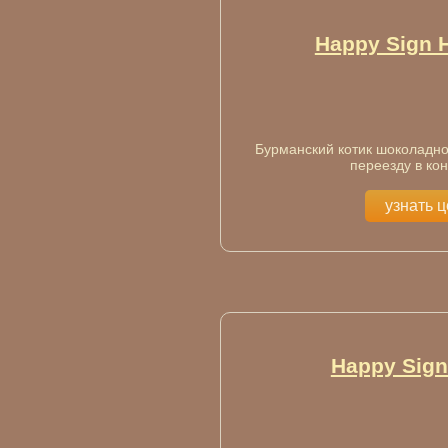
Happy Sign 
Бурманский котик шоколадног
переезду в ко
узнать 
Happy Sign