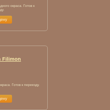
дного окраса. Готов к
ду.
цену
 Filimon
краса. Готов к переезду.
цену