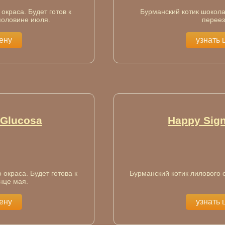
окраса. Будет готов к
Бурманский котик шокола
половине июля.
переез
цену
узнать 
 Glucosа
Happy Sign
 окраса. Будет готова к
Бурманский котик лилового о
нце мая.
цену
узнать 