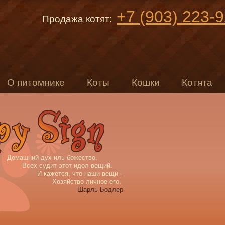
+7 (903) 223-
Продажа котят:
О питомнике
Коты
Кошки
Котята
Домашний дух иль божество,
Всех судит этот идол вещий.
И кажется, что наши вещи -
Хозяйство личное его.
Шарль Бодлер