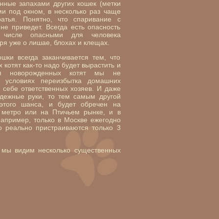
енные запахами других кошек (метки
ми под окном, в несколько раз чаще
атья. Понятно, что спаривание с
е приведет. Всегда есть опасность
 числе опасными для человека
оря уже о лишае, блохах и клещах.
шки всегда заканчивается тем, что
 котят как-то надо будет вырастить и
ия новорожденных котят мы не
В условиях переизбытка домашних
 себе ответственных хозяев. И даже
адежные руки, то тем самым другой
этого шанса, и будет обречен на
 метро или на Птичьем рынке, и в
например, только в Москве ежегодно
о реально пристраиваются только 3
в мы видим несколько существенных