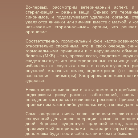
Во-первых, рассмотрим ветеринарный аспект, и
стерилизация – разные вещи. Однако эти термины
синонимов, и подразумевают удаление органов, от
удаляются яичники или яичники вместе с маткой; у кот
называемые «гормональные» органы, что решает
организме.
Соответственно, гормональный фон кастрированног
относительно спокойным, что в свою очередь сниж
гормональными причинами и с нарушением обмена
болезнь (МКБ) – это, прежде всего, следствие наруше
свидетельствует, что некастрированные коты чаще за
избавлена от «пустых» течек и сопутствующего рис
опухолей молочных желез, эндометритов (т.е. вос
воспаления – пиометры). Кастрированное животное им
здоровья.
Некастрированные кошки и коты постоянно пребываю
подвержены риску раковых заболеваний, очень 
поведение как правило излишне агрессивно. Причем, д
приносит им какого-либо удовольствия, а кошки даже 
Сама операция очень легко переносится животны
следующий день после операции; кошке на полное в
дней. Впрочем, существует щадящий метод кастр
практикуемый ветеринарами – кастрация через боково
день кошка будет вести себя как ни в чем не бывало.