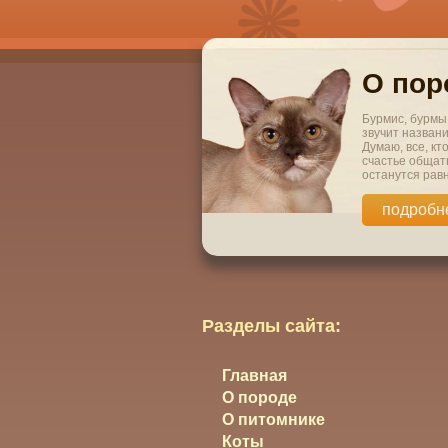
О пор
Бурмис, бурмы,
звучит назван
Думаю, все, кт
счастье общать
останутся рав
подробн
Разделы сайта:
Главная
О породе
О питомнике
Коты