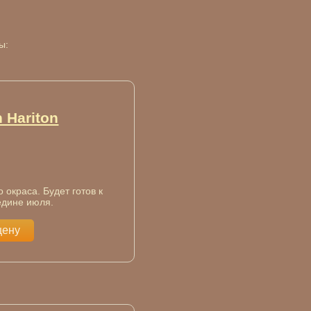
ы:
 Hariton
 окраса. Будет готов к
едине июля.
цену