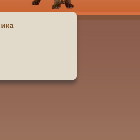
ника
 Ех-1,САСIB