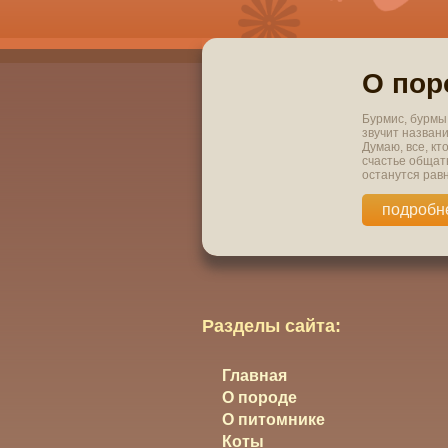
О пор
Бурмис, бурмы,
звучит назван
Думаю, все, кт
счастье общать
останутся рав
подробн
Разделы сайта:
Главная
О породе
О питомнике
Коты