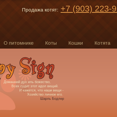
+7 (903) 223-
Продажа котят:
О питомнике
Коты
Кошки
Котята
Домашний дух иль божество,
Всех судит этот идол вещий.
И кажется, что наши вещи -
Хозяйство личное его.
Шарль Бодлер