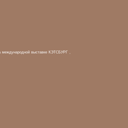
а 2012г. CFA
на международной выставке КЭТСБУРГ ,
а титул Чемпиона CFA.