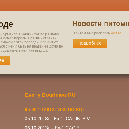
оде
Новости питом
В питомнике родились
котята
 бурманские кошки - так по разному
ие одной породы в разных странах.
о знаком с этой породой, или имеют
подробнее
ся с ней и быть на правах ее друга не
нодушными к ней уже никогда.
ее
Everly Bourimea*RU
05-06.10.2013г. ЭКСПО-КОТ
05.10.2013г. - Ех-1, САСIB, BIV
06.10.2013г. -