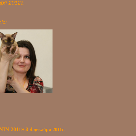
аря 2012г.
nior
IN 2011
»
3-4
декабря 2011г.