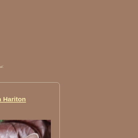
ы:
 Hariton