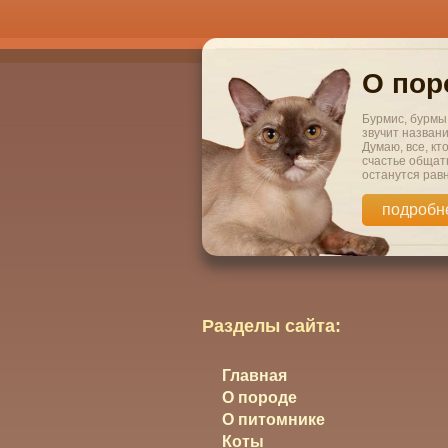
О пор
Бурмис, бурмы,
звучит назван
Думаю, все, кт
счастье общать
останутся рав
подробн
Разделы сайта:
Главная
О породе
О питомнике
Коты