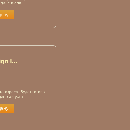
едине июля.
цену
gn I...
о окраса. Будет готов к
ине августа.
цену