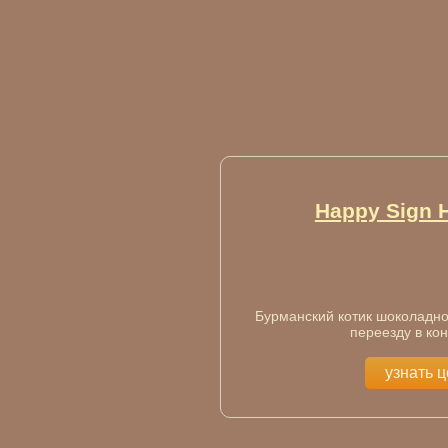
Happy Sign 
Бурманский котик шоколадног
переезду в ко
узнать 