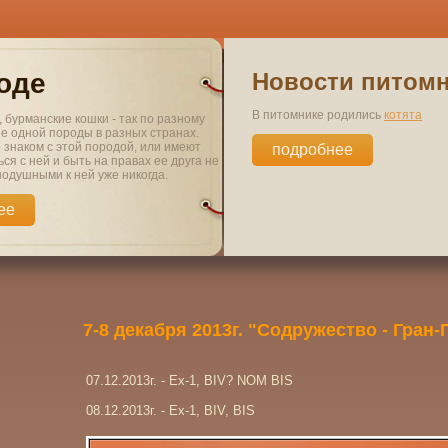
оде
Новости питом
В питомнике родились
котята
 бурманские кошки - так по разному
ие одной породы в разных странах.
о знаком с этой породой, или имеют
подробнее
ся с ней и быть на правах ее друга не
нодушными к ней уже никогда.
ее
7-8 декабря 2013г. "Содружество - Гран-
07.12.2013г. - Ex-1, BIV? NOM BIS
08.12.2013г. - Ex-1, BIV, BIS