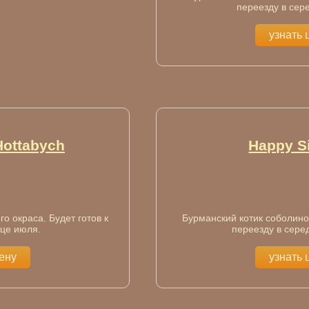
переезду в сер
узнать 
Hottabych
Happy Si
о окраса. Будет готов к
Бурманский котик соболиног
нце июля.
переезду в серед
цену
узнать 