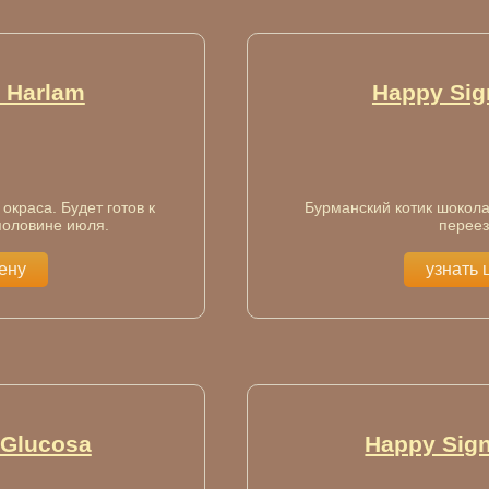
 Harlam
Happy Sig
окраса. Будет готов к
Бурманский котик шокола
половине июля.
переез
цену
узнать 
 Glucosа
Happy Sign