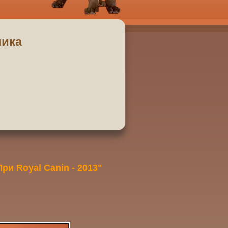
ника
При Royal Canin - 2013"