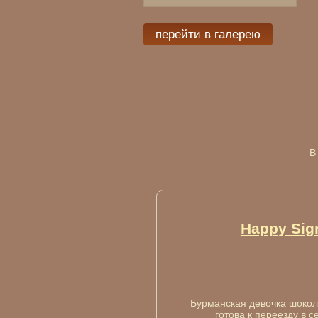
перейти в галерею
В
Happy Sign
Бурманская девочка шокол
готова к переезду в с