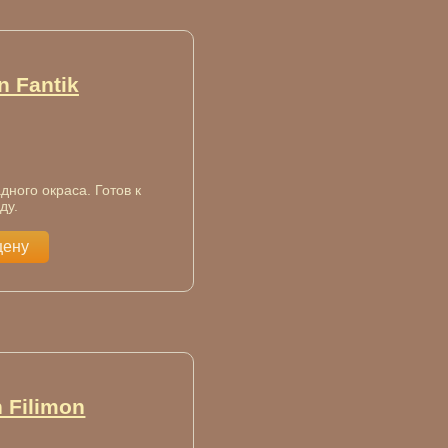
n Fantik
дного окраса. Готов к
ду.
цену
 Filimon