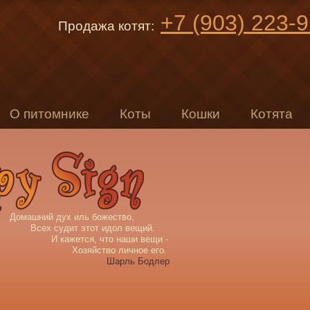
+7 (903) 223-
Продажа котят:
О питомнике
Коты
Кошки
Котята
Домашний дух иль божество,
Всех судит этот идол вещий.
И кажется, что наши вещи -
Хозяйство личное его.
Шарль Бодлер